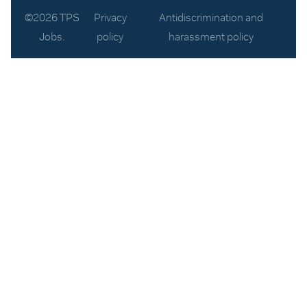
©2026 TPS
Privacy
Antidiscrimination and
Jobs.
policy
harassment policy