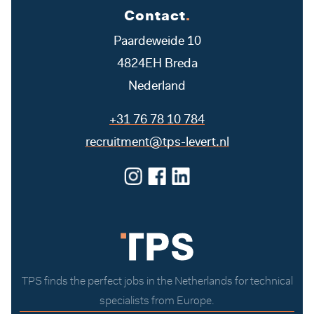
Contact
.
Paardeweide 10
4824EH Breda
Nederland
+31 76 78 10 784
recruitment@tps-levert.nl
TPS finds the perfect jobs in the Netherlands for technical
specialists from Europe.