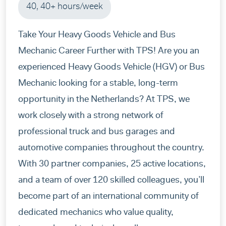
Magdalena Krysztofowicz!!! She was my
40, 40+ hours/week
recruiter and followed me from the beggining.
She has a friendly approach and does always
Take Your Heavy Goods Vehicle and Bus
her best to help fix everything you need ,she
Mechanic Career Further with TPS! Are you an
makes always sure that everything is clear and
experienced Heavy Goods Vehicle (HGV) or Bus
people are happy with the assingment and the
Mechanic looking for a stable, long-term
conditions they have at the house and
opportunity in the Netherlands? At TPS, we
workplace , sometimes even if is out of her
work closely with a strong network of
mansion. Overall big Thanks TPS ! It was a nice
professional truck and bus garages and
experience !
automotive companies throughout the country.
With 30 partner companies, 25 active locations,
and a team of over 120 skilled colleagues, you’ll
become part of an international community of
dedicated mechanics who value quality,