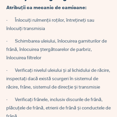
Atribuții ca mecanic de camioane:
·
Înlocuiți rulmenții roților, întrețineți sau
înlocuiți transmisia
·
Schimbarea uleiului, înlocuirea garniturilor de
frână, înlocuirea ștergătoarelor de parbriz,
înlocuirea filtrelor
·
Verificați nivelul uleiului și al lichidului de răcire,
inspectați dacă există scurgeri în sistemul de
răcire, frâne, sistemul de direcție și transmisie
·
Verificați frânele, inclusiv discurile de frână,
plăcuțele de frână, etrierii de frână și conductele de
frână