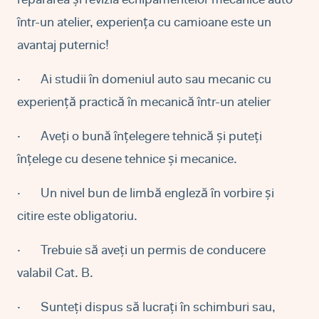
repararea și revizia echipamentelor mecanice auto
într-un atelier, experiența cu camioane este un
avantaj puternic!
·
Ai studii în domeniul auto sau mecanic cu
experiență practică în mecanică într-un atelier
·
Aveți o bună înțelegere tehnică și puteți
înțelege cu desene tehnice și mecanice.
·
Un nivel bun de limbă engleză în vorbire și
citire este obligatoriu.
·
Trebuie să aveți un permis de conducere
valabil Cat. B.
·
Sunteți dispus să lucrați în schimburi sau,