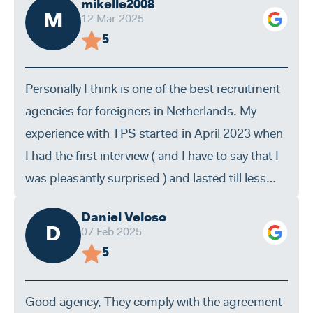
mikelle2008
M
12 Mar 2025
5
Personally I think is one of the best recruitment
agencies for foreigners in Netherlands. My
experience with TPS started in April 2023 when
I had the first interview ( and I have to say that I
was pleasantly surprised ) and lasted till less
then one month ago when I was hired directly by
Daniel Veloso
one of their clients. By experience I think the
D
07 Feb 2025
housing is ok , they make sure you find a clean
5
room and everithing you need in the house . I
find them very transparent and above the other
Good agency, They comply with the agreement