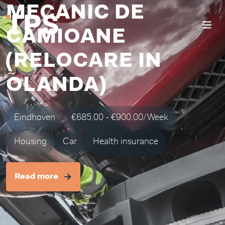
MECANIC DE
CAMIOANE
(RELOCARE IN
OLANDA)
Eindhoven
€685.00 - €900.00/Week
Housing
Car
Health insurance
Read more