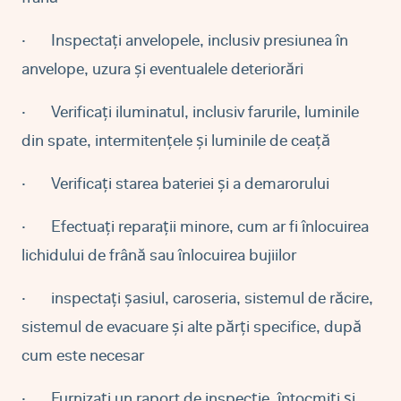
·
Inspectați anvelopele, inclusiv presiunea în
anvelope, uzura și eventualele deteriorări
·
Verificați iluminatul, inclusiv farurile, luminile
din spate, intermitențele și luminile de ceață
·
Verificați starea bateriei și a demarorului
·
Efectuați reparații minore, cum ar fi înlocuirea
lichidului de frână sau înlocuirea bujiilor
·
inspectați șasiul, caroseria, sistemul de răcire,
sistemul de evacuare și alte părți specifice, după
cum este necesar
·
Furnizați un raport de inspecție, întocmiți și