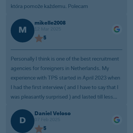
która pomoże każdemu. Polecam
mikelle2008
M
12 Mar 2025
5
Personally I think is one of the best recruitment
agencies for foreigners in Netherlands. My
experience with TPS started in April 2023 when
I had the first interview ( and I have to say that I
was pleasantly surprised ) and lasted till less
then one month ago when I was hired directly by
Daniel Veloso
one of their clients. By experience I think the
D
07 Feb 2025
housing is ok , they make sure you find a clean
5