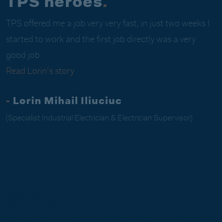
TPS heroes
.
TPS offered me a job very very fast, in just two weeks I
started to work and the first job directly was a very
good job.
Read Lorin's story
-
Lorin Mihail Iliuciuc
(Specialist Industrial Electrician & Electrician Supervisor)