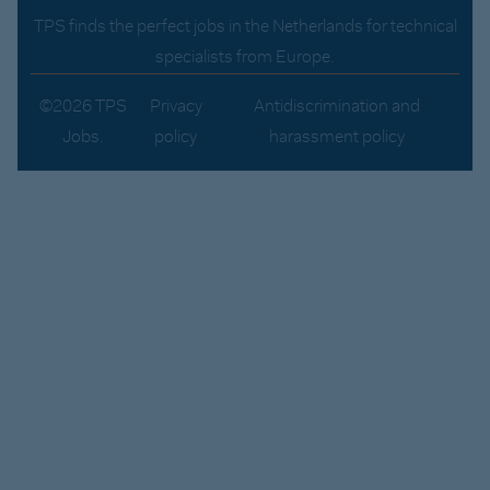
TPS finds the perfect jobs in the Netherlands for technical
specialists from Europe.
©2026 TPS
Privacy
Antidiscrimination and
Jobs.
policy
harassment policy